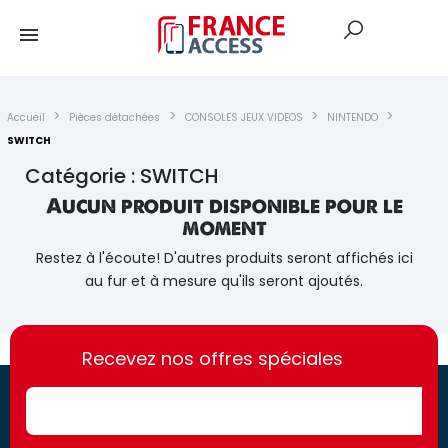
Accueil
Pièces détachées
CONSOLES JEUX VIDEOS
NINTENDO
SWITCH
Catégorie : SWITCH
Aucun produit disponible pour le
moment
Restez à l'écoute! D'autres produits seront affichés ici
au fur et à mesure qu'ils seront ajoutés.
https://france-
https://france-
access.fr
Recevez nos offres spéciales
access.fr