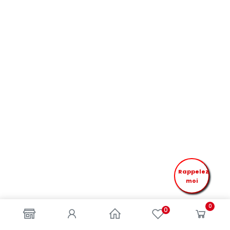
Rappelez
moi
0
0