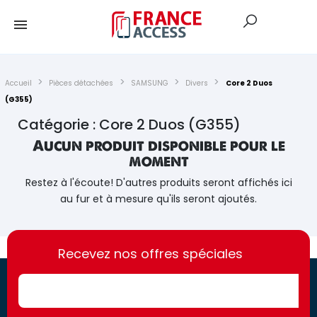
Accueil
Pièces détachées
SAMSUNG
Divers
Core 2 Duos
(G355)
Catégorie : Core 2 Duos (G355)
Aucun produit disponible pour le
moment
Restez à l'écoute! D'autres produits seront affichés ici
au fur et à mesure qu'ils seront ajoutés.
https://france-
https://france-
access.fr
Recevez nos offres spéciales
access.fr