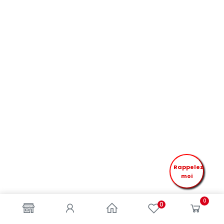
Rappelez
moi
0
0