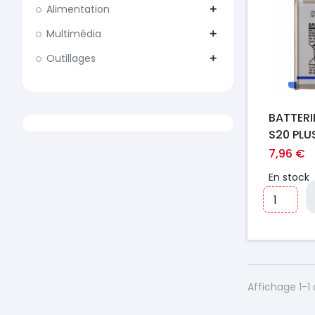
Alimentation
add
Multimédia
add
Outillages
add
BATTER
S20 PLU
7,96 €
En stock
Affichage 1-1 