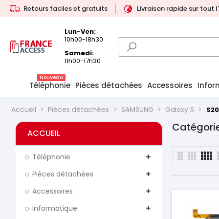
Retours faciles et gratuits
Livraison rapide sur tout 
Lun-Ven:
10h00-18h30
Samedi:
11h00-17h30
Nouveau
Téléphonie
Pièces détachées
Accessoires
Infor
Accueil
Pièces détachées
SAMSUNG
Galaxy S
S20
Catégorie
ACCUEIL
Téléphonie
add
Pièces détachées
add
Accessoires
add
Informatique
add
Prix