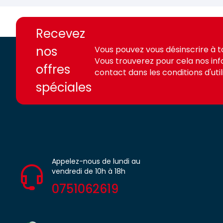
https://france-
https://france-
access.fr
access.fr
Recevez
nos
Vous pouvez vous désinscrire à 
Vous trouverez pour cela nos in
offres
contact dans les conditions d'utili
spéciales
Appelez-nous de lundi au
vendredi de 10h à 18h
0751062619