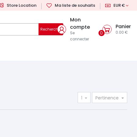
Store Location
Ma liste de souhaits
EUR €
Mon
Panier
compte
Rechercher
0.00 €
0
Se
connecter
1
Pertinence