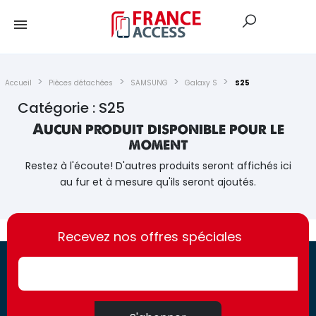
Accueil
Pièces détachées
SAMSUNG
Galaxy S
S25
Catégorie : S25
Aucun produit disponible pour le
moment
Restez à l'écoute! D'autres produits seront affichés ici
au fur et à mesure qu'ils seront ajoutés.
https://france-
https://france-
access.fr
Recevez nos offres spéciales
access.fr