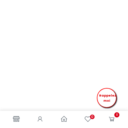
Rappelez
moi
0
0