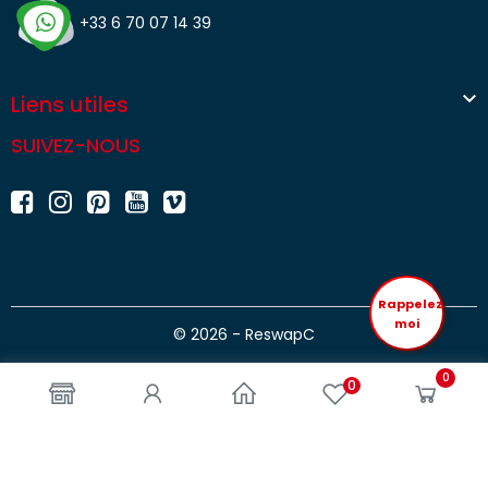
+33 6 70 07 14 39

Liens utiles
SUIVEZ-NOUS
Rappelez
moi
© 2026 - ReswapC
0
0