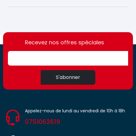
https://france-
https://france-
access.fr
Recevez nos offres spéciales
access.fr
S'abonner
Appelez-nous de lundi au vendredi de 10h à 18h
0751062619