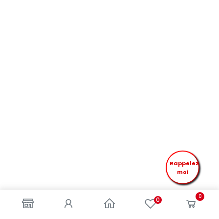
Rappelez
moi
0
0