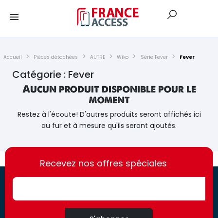
Accueil
Pièces détachées
AUTRE
Wiko
Série Fever
Fever
Catégorie : Fever
Aucun produit disponible pour le
moment
Restez à l'écoute! D'autres produits seront affichés ici
au fur et à mesure qu'ils seront ajoutés.
https://france-
https://france-
access.fr
Recevez nos offres spéciales
access.fr