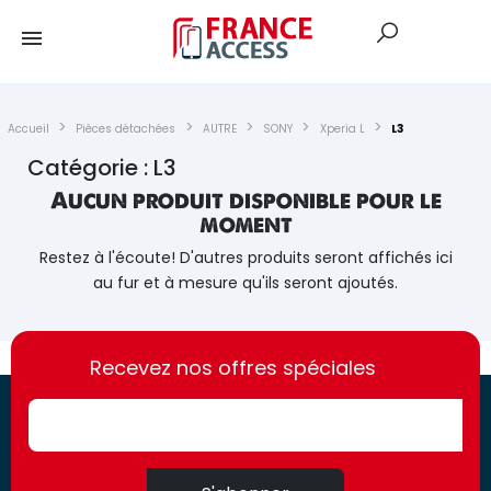
Accueil
Pièces détachées
AUTRE
SONY
Xperia L
L3
Catégorie : L3
Aucun produit disponible pour le
moment
Restez à l'écoute! D'autres produits seront affichés ici
au fur et à mesure qu'ils seront ajoutés.
https://france-
https://france-
access.fr
Recevez nos offres spéciales
access.fr