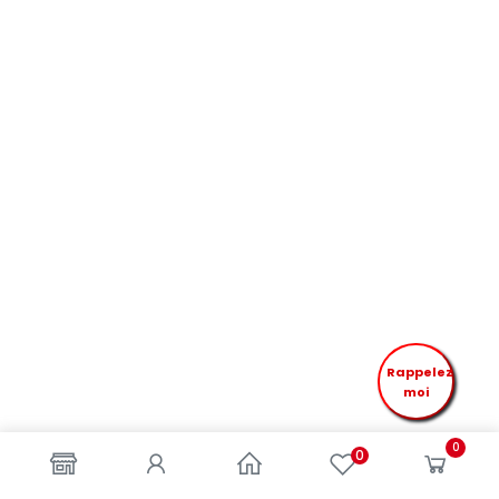
Rappelez
moi
0
0