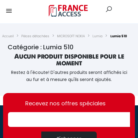
Accueil
Pièces détachées
MICROSOFT NOKIA
Lumia
Lumia 510
Catégorie : Lumia 510
Aucun produit disponible pour le
moment
Restez à l'écoute! D'autres produits seront affichés ici
au fur et à mesure qu'ils seront ajoutés.
https://france-
https://france-
access.fr
Recevez nos offres spéciales
access.fr