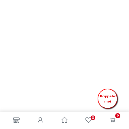
Rappelez
moi
0
0