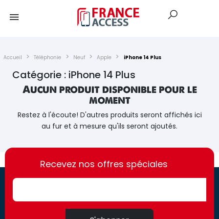
Accueil
Téléphonie
Neuf
Apple
iPhone 14 Plus
Catégorie : iPhone 14 Plus
Aucun produit disponible pour le
moment
Restez à l'écoute! D'autres produits seront affichés ici
au fur et à mesure qu'ils seront ajoutés.
https://france-
https://france-
access.fr
Recevez nos offres spéciales
access.fr