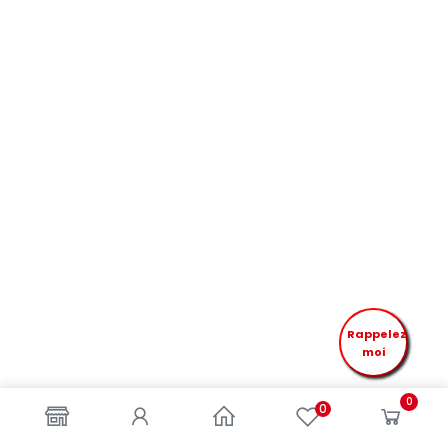
Rappelez
moi
0
0