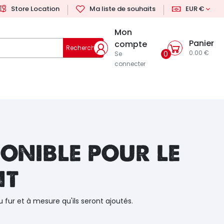
Store Location
Ma liste de souhaits
EUR €
Mon
Panier
compte
Rechercher
0.00 €
0
Se
connecter
onible pour le
nt
u fur et à mesure qu'ils seront ajoutés.