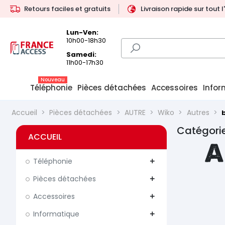
Retours faciles et gratuits
Livraison rapide sur tout 
Lun-Ven:
10h00-18h30
Samedi:
11h00-17h30
Nouveau
Téléphonie
Pièces détachées
Accessoires
Infor
Accueil
Pièces détachées
AUTRE
Wiko
Autres
Catégorie
ACCUEIL
A
Téléphonie
add
Pièces détachées
add
Accessoires
add
Informatique
add