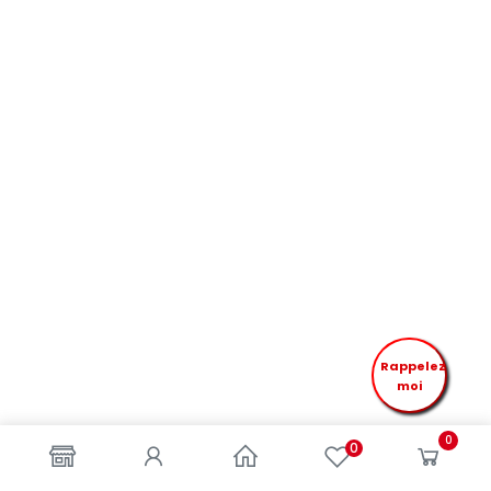
Rappelez
moi
0
0