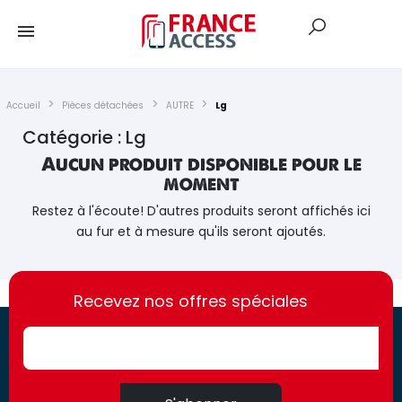
Accueil
Pièces détachées
AUTRE
Lg
Catégorie : Lg
Aucun produit disponible pour le
moment
Restez à l'écoute! D'autres produits seront affichés ici
au fur et à mesure qu'ils seront ajoutés.
https://france-
https://france-
access.fr
Recevez nos offres spéciales
access.fr