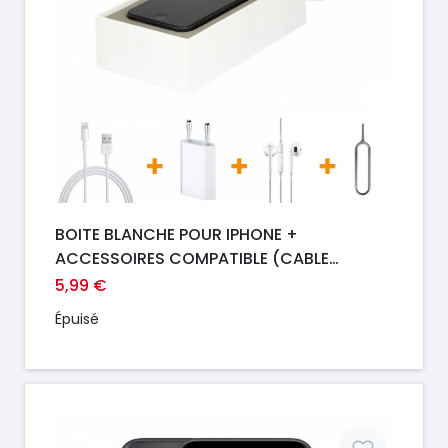
BOITE BLANCHE POUR IPHONE +
ACCESSOIRES COMPATIBLE (CABLE
LIGHTNING/CHARGEUR SECTEUR/ KIT
5,99 €
PIETON JACK 3.5mm
Épuisé
Prix