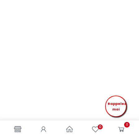
Rappelez
moi
0
0