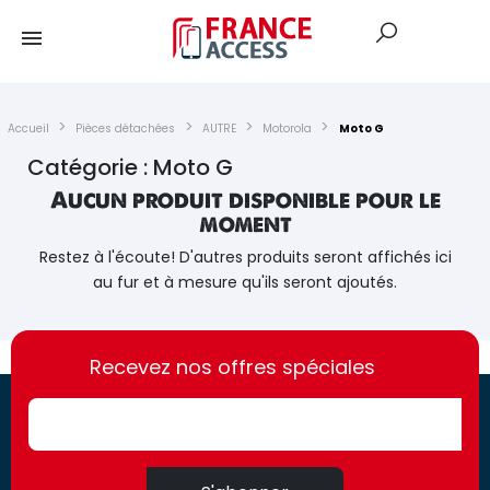
Accueil
Pièces détachées
AUTRE
Motorola
Moto G
Catégorie : Moto G
Aucun produit disponible pour le
moment
Restez à l'écoute! D'autres produits seront affichés ici
au fur et à mesure qu'ils seront ajoutés.
https://france-
https://france-
access.fr
Recevez nos offres spéciales
access.fr