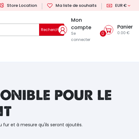
Store Location
Ma liste de souhaits
EUR €
Mon
Panier
compte
Rechercher
0.00 €
0
Se
connecter
onible pour le
nt
u fur et à mesure qu'ils seront ajoutés.