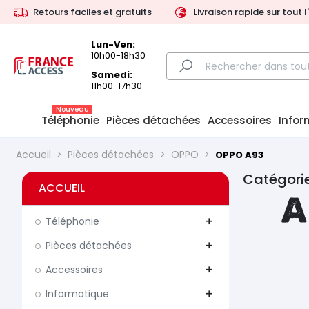
Retours faciles et gratuits
Livraison rapide sur tout 
Lun-Ven:
10h00-18h30
Samedi:
11h00-17h30
Nouveau
Téléphonie
Pièces détachées
Accessoires
Infor
Accueil
Pièces détachées
OPPO
OPPO A93
Catégori
ACCUEIL
A
Téléphonie
add
Pièces détachées
add
Accessoires
add
Informatique
add