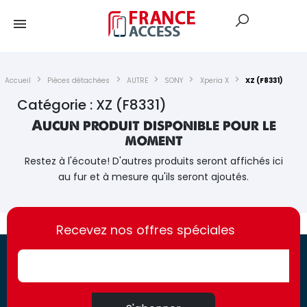
Accueil
Pièces détachées
AUTRE
SONY
Xperia X
XZ (F8331)
Catégorie : XZ (F8331)
Aucun produit disponible pour le
moment
Restez à l'écoute! D'autres produits seront affichés ici
au fur et à mesure qu'ils seront ajoutés.
https://france-
https://france-
access.fr
Recevez nos offres spéciales
access.fr