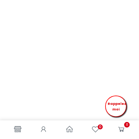
Rappelez
moi
0
0