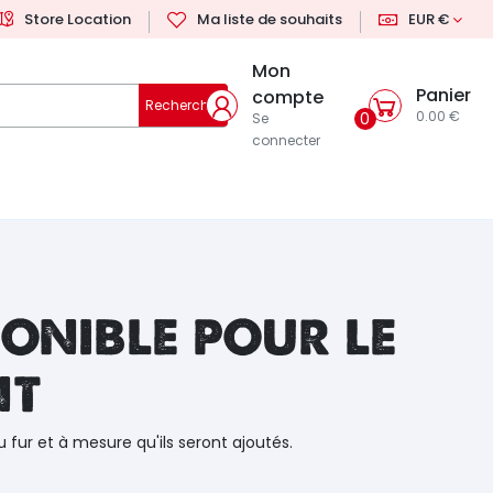
Store Location
Ma liste de souhaits
EUR €
Mon
Panier
compte
Rechercher
0.00 €
0
Se
connecter
onible pour le
nt
u fur et à mesure qu'ils seront ajoutés.