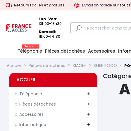
Retours faciles et gratuits
Livraison rapide sur tout 
Lun-Ven:
10h00-18h30
Samedi:
11h00-17h30
Nouveau
Téléphonie
Pièces détachées
Accessoires
Infor
Accueil
Pièces détachées
XIAOMI
SERIE POCO
PO
Catégori
ACCUEIL
A
Téléphonie
add
Pièces détachées
add
Accessoires
add
Informatique
add