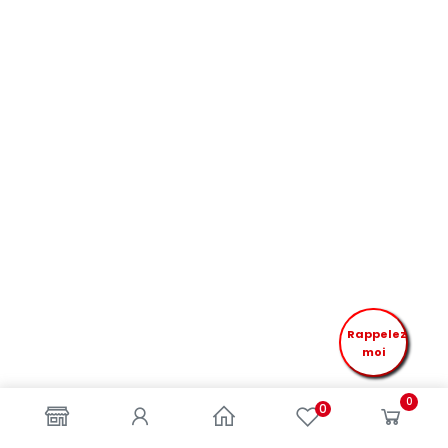
Rappelez
moi
0
0