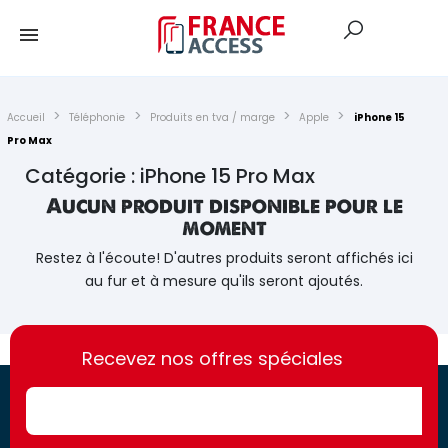
Accueil
Téléphonie
Produits en tva / marge
Apple
iPhone 15
Pro Max
Catégorie : iPhone 15 Pro Max
Aucun produit disponible pour le
moment
Restez à l'écoute! D'autres produits seront affichés ici
au fur et à mesure qu'ils seront ajoutés.
https://france-
https://france-
access.fr
Recevez nos offres spéciales
access.fr