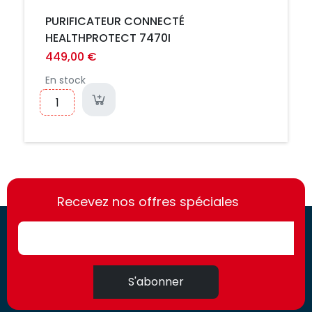
PURIFICATEUR CONNECTÉ
HEALTHPROTECT 7470I
449,00 €
En stock
https://france-
https://france-
access.fr
Recevez nos offres spéciales
access.fr
S'abonner