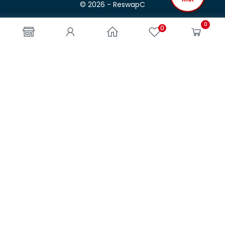
© 2026 - ReswapC
0
0