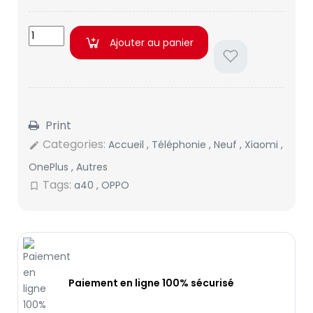
Ajouter au panier
Print
Categories:
Accueil
,
Téléphonie
,
Neuf
,
Xiaomi
,
edit
OnePlus
,
Autres
Tags:
a40
,
OPPO
bookmark_border
Paiement en ligne 100% sécurisé