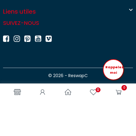

Liens utiles
SUIVEZ-NOUS
Rappelez
moi
© 2026 - ReswapC
0
0