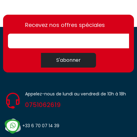
https://france-
https://france-
access.fr
Recevez nos offres spéciales
access.fr
S'abonner
Appelez-nous de lundi au vendredi de 10h à 18h
0751062619
+33 6 70 07 14 39