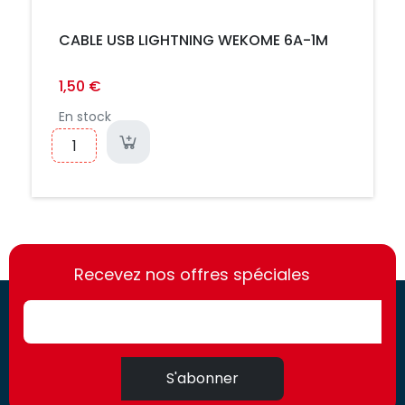
CABLE USB LIGHTNING WEKOME 6A-1M
1,50 €
En stock
https://france-
https://france-
access.fr
Recevez nos offres spéciales
access.fr
S'abonner