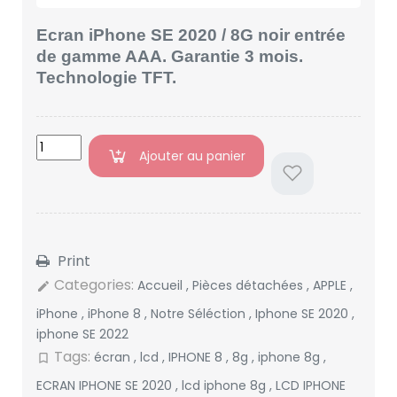
Ecran iPhone SE 2020 / 8G noir entrée
de gamme AAA. Garantie 3 mois.
Technologie TFT.
Ajouter au panier
Print
Categories:
Accueil
,
Pièces détachées
,
APPLE
,
edit
iPhone
,
iPhone 8
,
Notre Séléction
,
Iphone SE 2020
,
iphone SE 2022
Tags:
écran
,
lcd
,
IPHONE 8
,
8g
,
iphone 8g
,
bookmark_border
ECRAN IPHONE SE 2020
,
lcd iphone 8g
,
LCD IPHONE