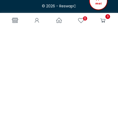
moi
© 2026 - ReswapC
0
0