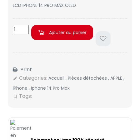
LCD IPHONE 14 PRO MAX OLED
Ajouter au panier
Print
Categories:
Accueil
,
Pièces détachées
,
APPLE
,
edit
iPhone
,
Iphone 14 Pro Max
Tags:
bookmark_border