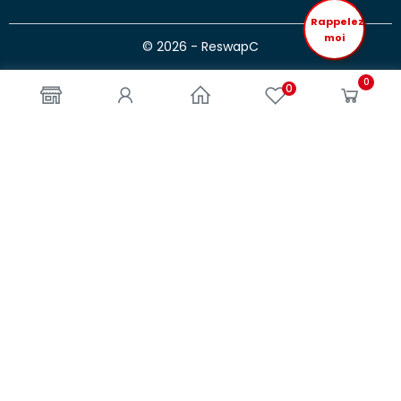
Rappelez
moi
© 2026 - ReswapC
0
0