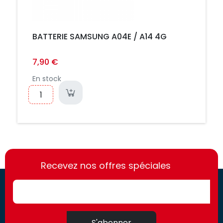
BATTERIE SAMSUNG A04E / A14 4G
7,90 €
En stock
https://france-
https://france-
access.fr
Recevez nos offres spéciales
access.fr
S'abonner