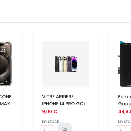
Prix
Prix
ICONE
VITRE ARRIERE
Ecran
 MAX
IPHONE 14 PRO GOLD
Googl
*** GRAND TROU
Noir
9,00 €
49,9
***PREMIUM
En stock
En sto