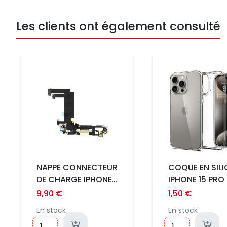
Les clients ont également consulté
Prix
Prix
NAPPE CONNECTEUR
COQUE EN SIL
DE CHARGE IPHONE
IPHONE 15 PRO
13 MINI COMPATIBLE
9,90 €
1,50 €
En stock
En stock