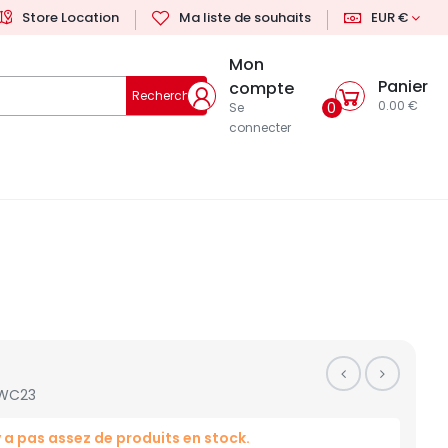
Store Location
Ma liste de souhaits
EUR €
Mon
Panier
compte
Rechercher
0.00 €
0
Se
connecter
WC23
'y a pas assez de produits en stock.