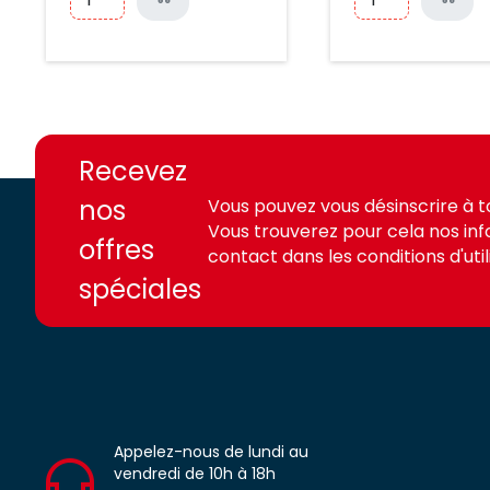
https://france-
https://france-
access.fr
access.fr
Recevez
nos
Vous pouvez vous désinscrire à 
Vous trouverez pour cela nos in
offres
contact dans les conditions d'utili
spéciales
Appelez-nous de lundi au
vendredi de 10h à 18h