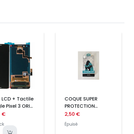
Prix
 LCD + Tactile
COQUE SUPER
e Pixel 3 ORI
PROTECTION
SAMSUNG S21 PLUS
0 €
2,50 €
ATOUCHBO KING
ck
Épuisé
KONG