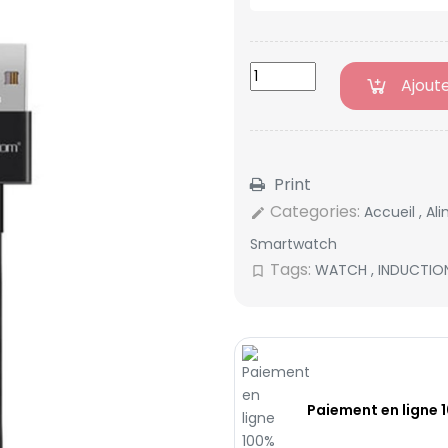
Ajout
Print
Categories:
Accueil
,
Al
edit
Smartwatch
Tags:
WATCH
,
INDUCTI
bookmark_border
Paiement en ligne 