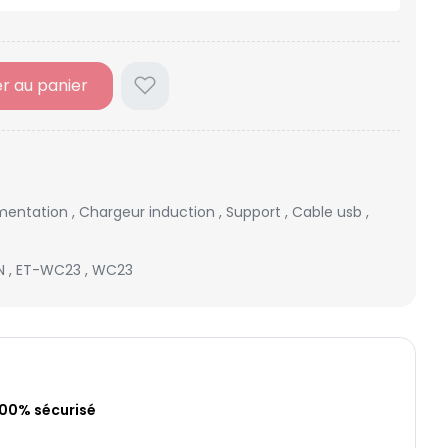
er au panier
imentation
,
Chargeur induction
,
Support
,
Cable usb
,
ON
,
ET-WC23
,
WC23
100% sécurisé