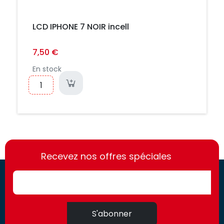
LCD IPHONE 7 NOIR incell
7,50 €
En stock
https://france-
https://france-
access.fr
Recevez nos offres spéciales
access.fr
S'abonner