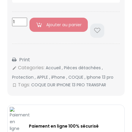
Ajouter au panier
Print
Categories:
Accueil
,
Pièces détachées
,
edit
Protection
,
APPLE
,
iPhone
,
COQUE
,
Iphone 13 pro
Tags:
COQUE DUR IPHONE 13 PRO TRANSPAR
bookmark_border
Paiement en ligne 100% sécurisé