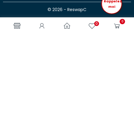
Rappelez
moi
© 2026 - ReswapC
0
0