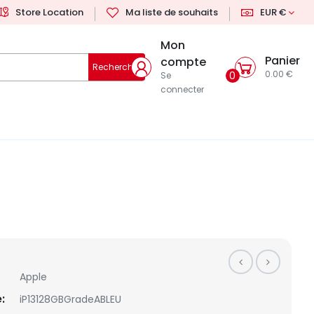
Store Location
Ma liste de souhaits
EUR €
Mon
Panier
compte
Rechercher
0.00 €
0
Se
connecter
Apple
:
iP13128GBGradeABLEU