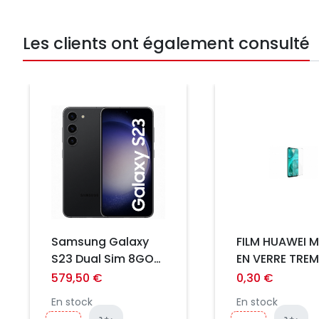
Les clients ont également consulté
Prix
Prix
Samsung Galaxy
FILM HUAWEI M
S23 Dual Sim 8GO
EN VERRE TREM
RAM 256GO
2.5D ULTRA FIN
579,50 €
0,30 €
Graphite ☆☆ Eu ☆☆
0.3MM INCASS
En stock
En stock
NEUF