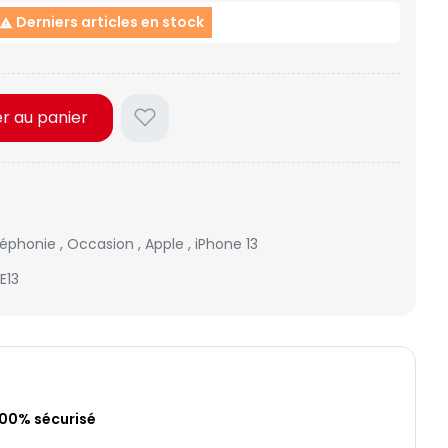
Derniers articles en stock

er au panier
léphonie
,
Occasion
,
Apple
,
iPhone 13
E13
100% sécurisé