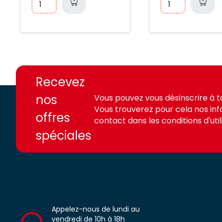
https://france-
https://france-
access.fr
access.fr
Recevez
nos
Vous pouvez vous désinscrire à 
Vous trouverez pour cela nos in
offres
contact dans les conditions d'utili
spéciales
Appelez-nous de lundi au
vendredi de 10h à 18h