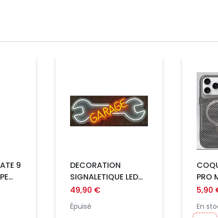
Prix
Prix
ATE 9
DECORATION
COQU
PE
SIGNALETIQUE LED
PRO 
NEON GARAGE
CARB
49,90 €
5,90 
ABLE
Épuisé
En sto