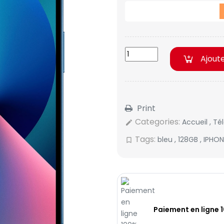
Ajout
Print
Categories:
Accueil
,
Té
edit
Tags:
bleu
,
128GB
,
IPHON
bookmark_border
Paiement en ligne 