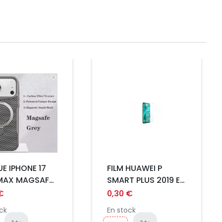
Prix
E IPHONE 17
FILM HUAWEI P
MAX MAGSAFE
SMART PLUS 2019 EN
ONE GRIS
VERRE TREMPE 2.5D
€
0,30 €
ULTRA FIN 0.3MM
ck
En stock
INCASSABLE