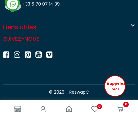
+33 6 70 07 14 39

Liens utiles
SUIVEZ-NOUS
Rappelez
moi
© 2026 - ReswapC
0
0