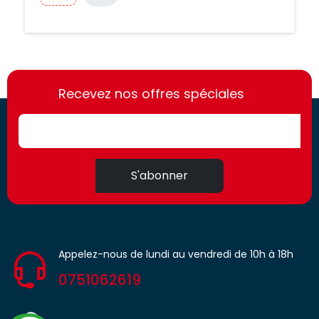
https://france-
https://france-
access.fr
Recevez nos offres spéciales
access.fr
S'abonner
Appelez-nous de lundi au vendredi de 10h à 18h
0751062619