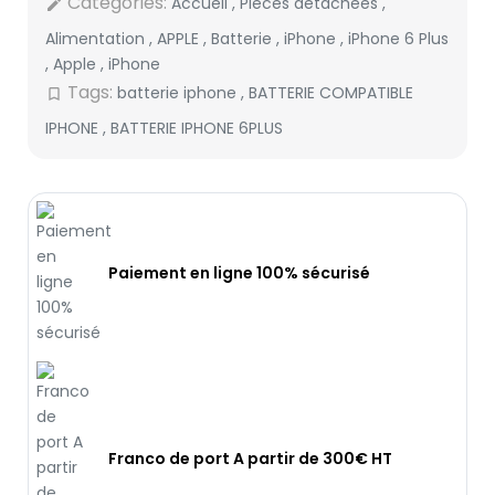
Categories:
Accueil
,
Pièces détachées
,
edit
Alimentation
,
APPLE
,
Batterie
,
iPhone
,
iPhone 6 Plus
,
Apple
,
iPhone
Tags:
batterie iphone
,
BATTERIE COMPATIBLE
bookmark_border
IPHONE
,
BATTERIE IPHONE 6PLUS
Paiement en ligne 100% sécurisé
Franco de port A partir de 300€ HT