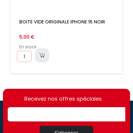
BOITE VIDE ORIGINALE IPHONE 16 NOIR
5,00 €
En stock
https://france-
https://france-
access.fr
Recevez nos offres spéciales
access.fr
S'abonner