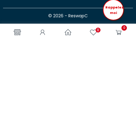
Rappelez
moi
© 2026 - ReswapC
0
0