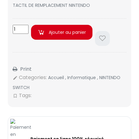
TACTIL DE REMPLACEMENT NINTENDO
Ajouter au panier
Print
Categories:
Accueil
,
Informatique
,
NINTENDO
edit
SWITCH
Tags:
bookmark_border