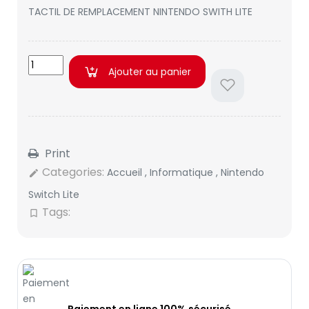
TACTIL DE REMPLACEMENT NINTENDO SWITH LITE
Ajouter au panier
Print
Categories:
Accueil
,
Informatique
,
Nintendo
edit
Switch Lite
Tags:
bookmark_border