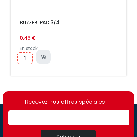
BUZZER IPAD 3/4
0,45 €
En stock
https://france-
https://france-
access.fr
Recevez nos offres spéciales
access.fr
S'abonner