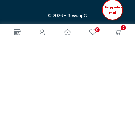
Rappelez
moi
© 2026 - ReswapC
0
0