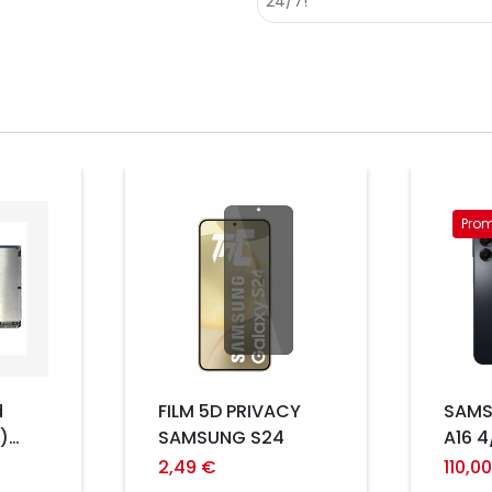
Prix
Prom
Prix
d
FILM 5D PRIVACY
SAMS
)
SAMSUNG S24
A16 
7 /
EURO
2,49 €
110,0