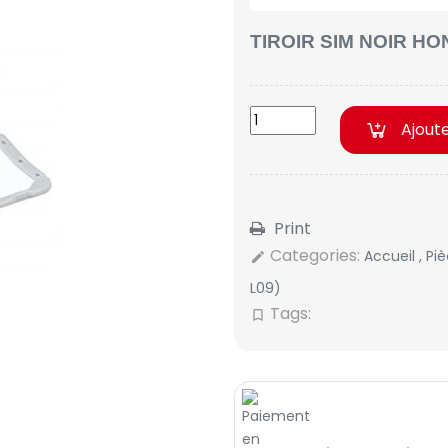
TIROIR SIM NOIR HO
Ajout
Print
Categories:
Accueil
,
Pi
edit
L09)
Tags:
bookmark_border