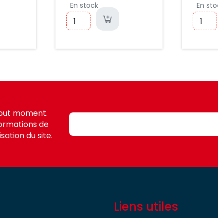
En stock
En sto
tout moment.
formations de
sation du site.
Liens utiles