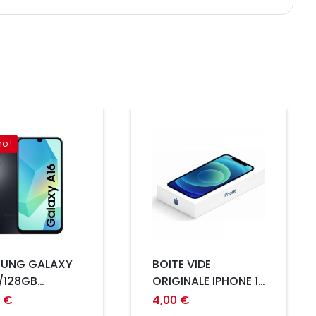
Prix
o !
UNG GALAXY
BOITE VIDE
4/128GB
ORIGINALE IPHONE 13
PEEN NOIR
PINK
0 €
4,00 €