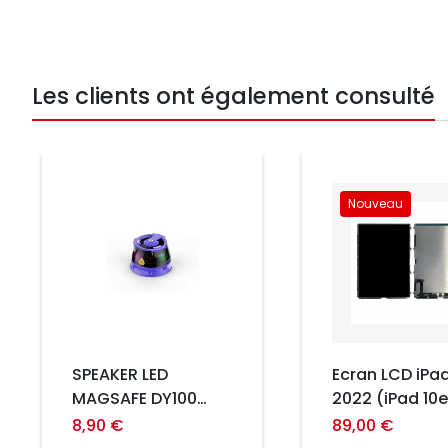
Les clients ont également consulté
Prix
Nouveau
Prix
SPEAKER LED
Ecran LCD iPa
MAGSAFE DY100
2022 (iPad 10e
VIOLET
(A2696 / A275
8,90 €
89,00 €
A2777)