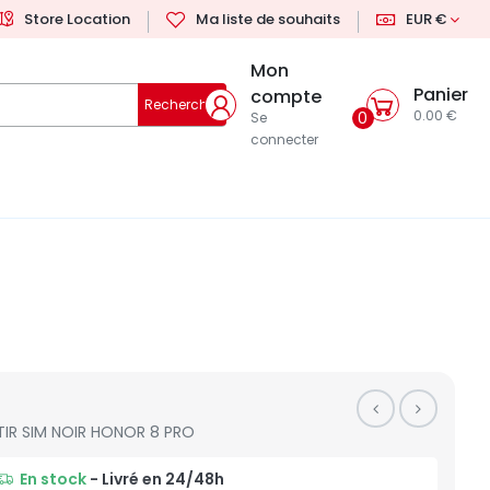
Store Location
Ma liste de souhaits
EUR €
Mon
Panier
compte
Rechercher
0.00 €
0
Se
connecter
TIR SIM NOIR HONOR 8 PRO
En stock
- Livré en 24/48h