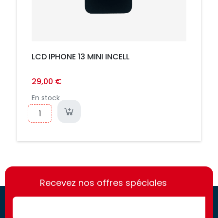
LCD IPHONE 13 MINI INCELL
29,00 €
En stock
https://france-
https://france-
access.fr
Recevez nos offres spéciales
access.fr