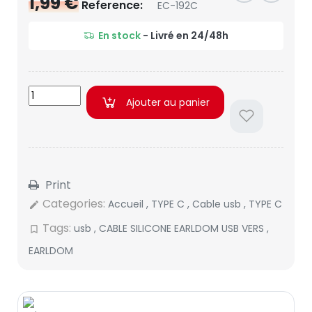
1,99 €
Reference:
EC-192C
En stock
- Livré en 24/48h
Ajouter au panier
Print
Categories:
Accueil
,
TYPE C
,
Cable usb
,
TYPE C
edit
Tags:
usb
,
CABLE SILICONE EARLDOM USB VERS
,
bookmark_border
EARLDOM