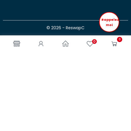
Rappelez
moi
© 2026 - ReswapC
0
0