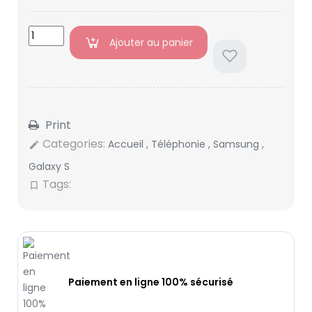
Ajouter au panier
Print
Categories:
Accueil
,
Téléphonie
,
Samsung
,
edit
Galaxy S
Tags:
bookmark_border
Paiement en ligne 100% sécurisé