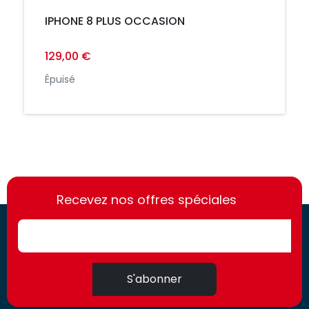
IPHONE 8 PLUS OCCASION
129,00 €
Épuisé
https://france-
https://france-
access.fr
Recevez nos offres spéciales
access.fr
S'abonner