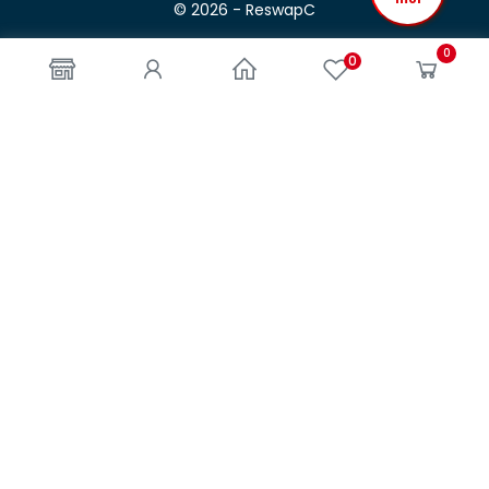
© 2026 - ReswapC
0
0