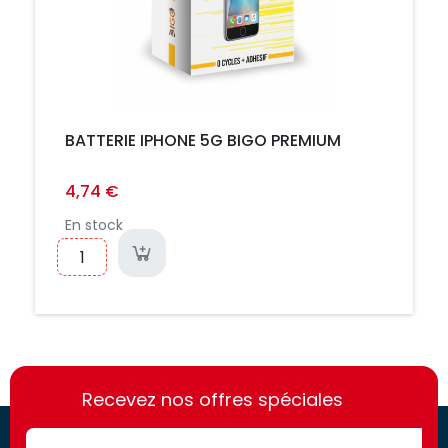
BATTERIE IPHONE 5G BIGO PREMIUM
4,74 €
En stock
https://france-
https://france-
access.fr
Recevez nos offres spéciales
access.fr