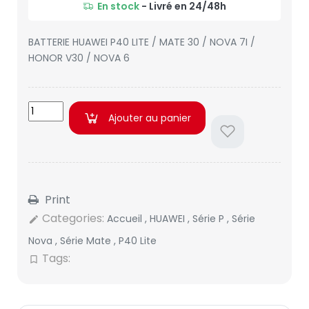
En stock
- Livré en 24/48h
BATTERIE HUAWEI P40 LITE / MATE 30 / NOVA 7I /
HONOR V30 / NOVA 6
Ajouter au panier
Print
Categories:
Accueil
,
HUAWEI
,
Série P
,
Série
edit
Nova
,
Série Mate
,
P40 Lite
Tags:
bookmark_border