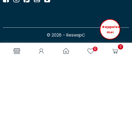
Rappelez
moi
© 2026 - ReswapC
0
0