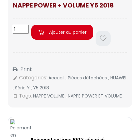
NAPPE POWER + VOLUME Y5 2018
Ajouter au panier
Print
Categories:
Accueil
,
Pièces détachées
,
HUAWEI
edit
,
Série Y
,
Y5 2018
Tags:
NAPPE VOLUME
,
NAPPE POWER ET VOLUME
bookmark_border
Paiement en ligne 100% sécurisé