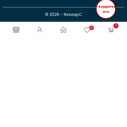
Rappelez
moi
© 2026 - ReswapC
0
0