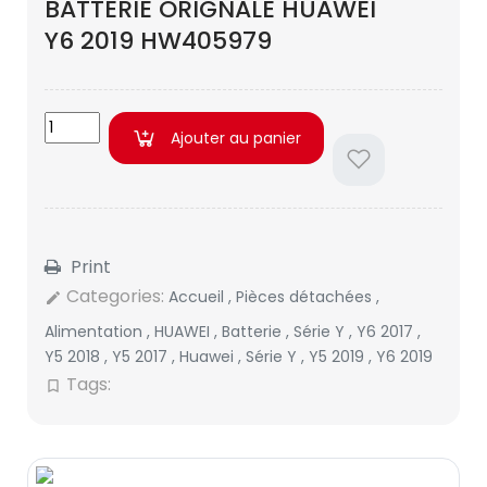
BATTERIE ORIGNALE HUAWEI
Y6 2019 HW405979
Ajouter au panier
Print
Categories:
Accueil
,
Pièces détachées
,
edit
Alimentation
,
HUAWEI
,
Batterie
,
Série Y
,
Y6 2017
,
Y5 2018
,
Y5 2017
,
Huawei
,
Série Y
,
Y5 2019
,
Y6 2019
Tags:
bookmark_border