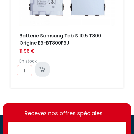
Batterie Samsung Tab S 10.5 T800
Origine EB-BT800FBJ
11,96 €
En stock
https://france-
https://france-
access.fr
Recevez nos offres spéciales
access.fr