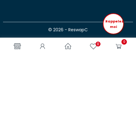
Rappelez
moi
© 2026 - ReswapC
0
0