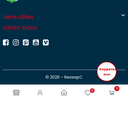

Liens utiles
SUIVEZ-NOUS
Rappelez
moi
© 2026 - ReswapC
0
0