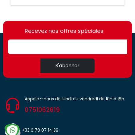
https://france-
https://france-
access.fr
Recevez nos offres spéciales
access.fr
S'abonner
Appelez-nous de lundi au vendredi de 10h à 18h
0751062619
+33 6 70 07 14 39