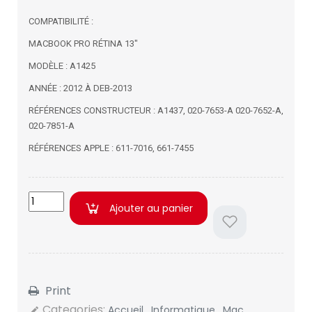
COMPATIBILITÉ :
MACBOOK PRO RÉTINA 13"
MODÈLE : A1425
ANNÉE : 2012 À DEB-2013
RÉFÉRENCES CONSTRUCTEUR : A1437, 020-7653-A 020-7652-A,
020-7851-A
RÉFÉRENCES APPLE : 611-7016, 661-7455
Ajouter au panier
Print
Categories:
Accueil
,
Informatique
,
Mac
,
edit