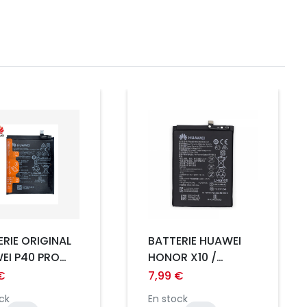
Prix
RIE ORIGINAL
BATTERIE HUAWEI
EI P40 PRO
HONOR X10 /
36378
HONOR PLAY 4
€
7,99 €
ck
En stock