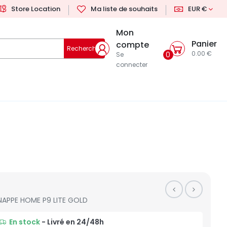
Store Location
Ma liste de souhaits
EUR €
Mon
Panier
compte
Rechercher
0.00 €
0
Se
connecter
NAPPE HOME P9 LITE GOLD
En stock
- Livré en 24/48h