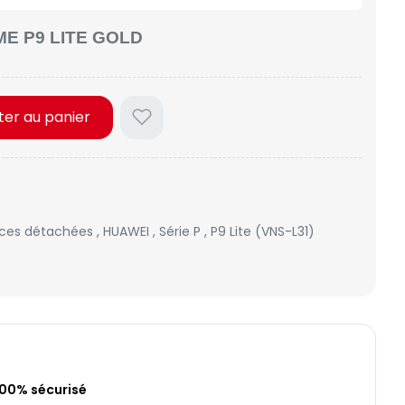
E P9 LITE GOLD
ter au panier
èces détachées
,
HUAWEI
,
Série P
,
P9 Lite (VNS-L31)
100% sécurisé