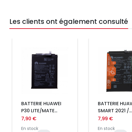
Les clients ont également consulté
Prix
Prix
BATTERIE HUAWEI
BATTERIE HUAW
P30 LITE/MATE
SMART 2021 /
10LITE/P SMART
HONOR X10 LIT
7,90 €
7,99 €
PLUS/NOVA
Y7A
En stock
En stock
2PLUS/NOVA 3I, REF