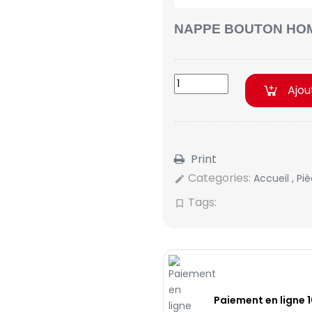
NAPPE BOUTON HOM
Ajou
Print
Categories:
Accueil
,
Pi
edit
Tags:
bookmark_border
Paiement en ligne 