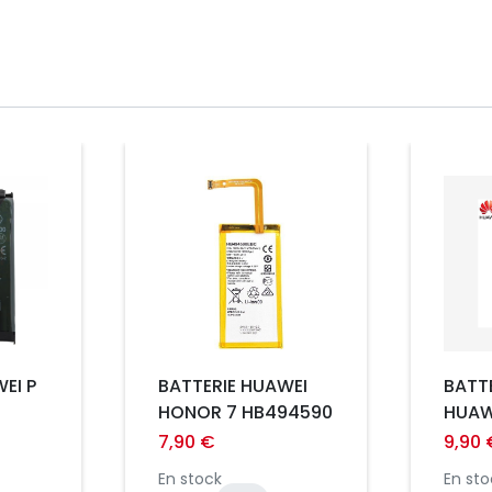
Prix
Prix
EI P
BATTERIE HUAWEI
BATTE
HONOR 7 HB494590
HUAW
E /
HWB5
7,90 €
9,90 
En stock
En sto