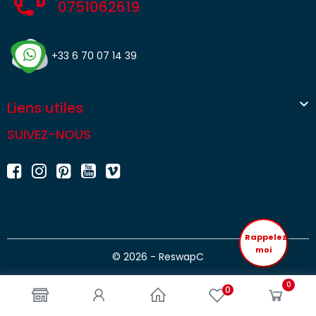
0751062619
+33 6 70 07 14 39

Liens utiles
SUIVEZ-NOUS
Rappelez
moi
© 2026 - ReswapC
0
0