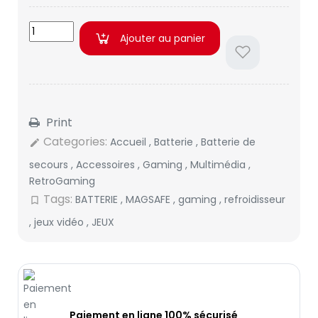
Ajouter au panier
Print
Categories:
Accueil
,
Batterie
,
Batterie de
edit
secours
,
Accessoires
,
Gaming
,
Multimédia
,
RetroGaming
Tags:
BATTERIE
,
MAGSAFE
,
gaming
,
refroidisseur
bookmark_border
,
jeux vidéo
,
JEUX
Paiement en ligne 100% sécurisé