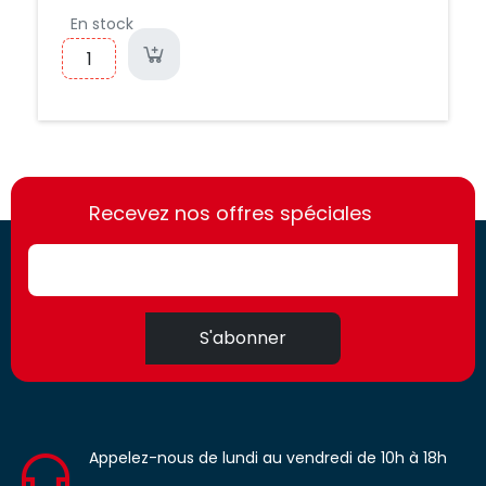
En stock
https://france-
https://france-
access.fr
Recevez nos offres spéciales
access.fr
S'abonner
Appelez-nous de lundi au vendredi de 10h à 18h