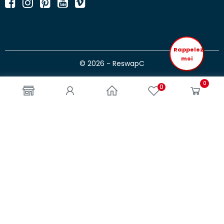
Rappelez
moi
© 2026 - ReswapC
0
0