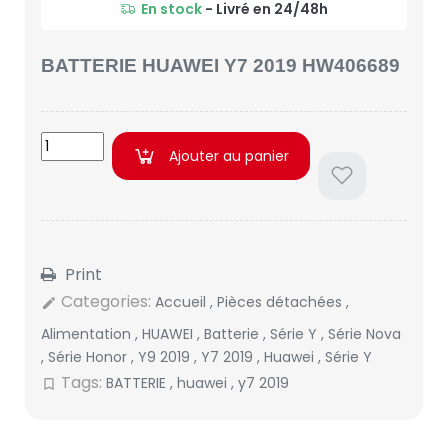
En stock
- Livré en 24/48h
BATTERIE HUAWEI Y7 2019 HW406689
Ajouter au panier
Print
Categories:
Accueil
,
Pièces détachées
,
edit
Alimentation
,
HUAWEI
,
Batterie
,
Série Y
,
Série Nova
,
Série Honor
,
Y9 2019
,
Y7 2019
,
Huawei
,
Série Y
Tags:
BATTERIE
,
huawei
,
y7 2019
bookmark_border