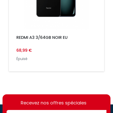
REDMI A3 3/64GB NOIR EU
68,99 €
Épuisé
https://france-
https://france-
access.fr
Recevez nos offres spéciales
access.fr