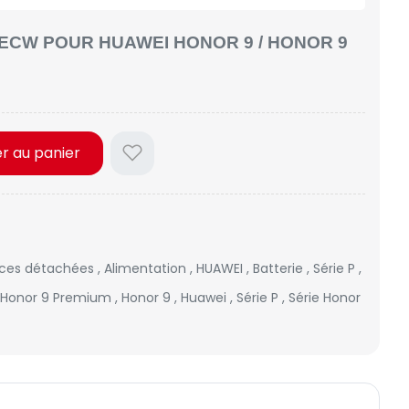
ECW POUR HUAWEI HONOR 9 / HONOR 9
er au panier
èces détachées
,
Alimentation
,
HUAWEI
,
Batterie
,
Série P
,
Honor 9 Premium
,
Honor 9
,
Huawei
,
Série P
,
Série Honor