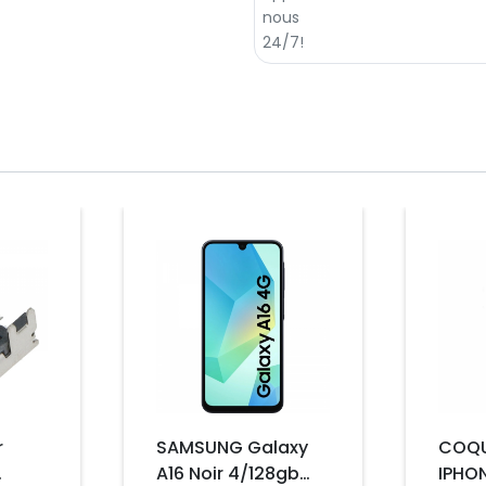
Prix
Prix
r
SAMSUNG Galaxy
COQU
A16 Noir 4/128gb
IPHO