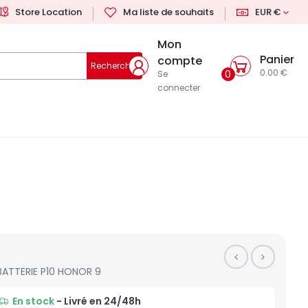
Store Location
Ma liste de souhaits
EUR €
Mon
Panier
compte
Rechercher
0.00 €
0
Se
connecter
BATTERIE P10 HONOR 9
En stock
- Livré en 24/48h