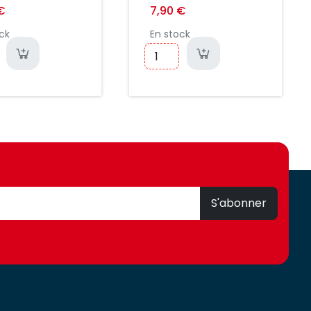
 METALIQUE
€
7,90 €
ck
En stock
S'abonner