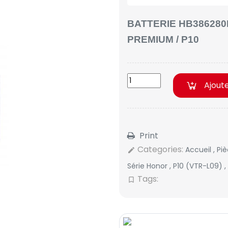
BATTERIE HB386280
PREMIUM / P10
Ajout
Print
Categories:
Accueil
,
Pi
edit
Série Honor
,
P10 (VTR-L09)
,
Tags:
bookmark_border