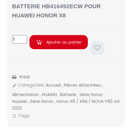
BATTERIE HB416492ECW POUR
HUAWEI HONOR X8
Ajouter au panier
Print
Categories:
Accueil
,
Pièces détachées
,
edit
Alimentation
,
HUAWEI
,
Batterie
,
Série Honor
,
Huawei
,
Série Honor
,
Honor X8 / X8A / NOVA Y90 4G
2022
Tags:
bookmark_border