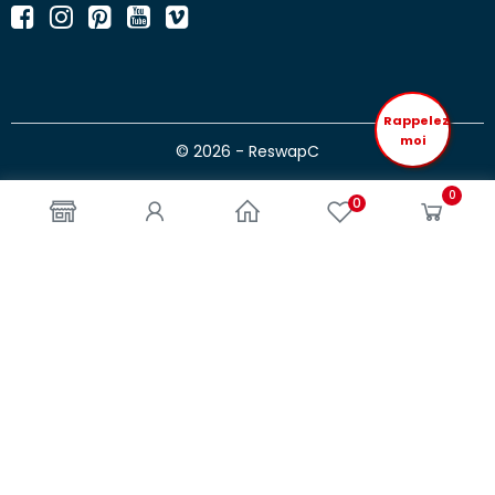
Rappelez
moi
© 2026 - ReswapC
0
0