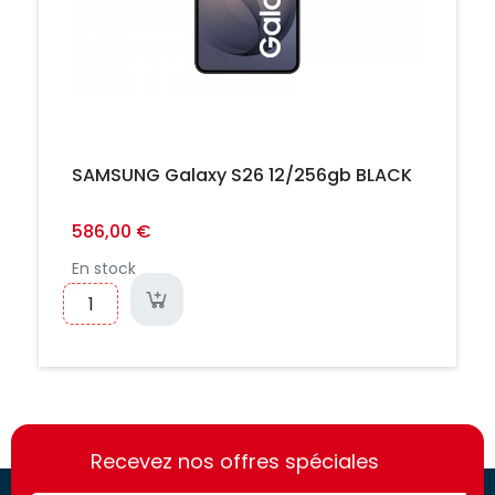
SAMSUNG Galaxy S26 12/256gb BLACK
586,00 €
En stock
https://france-
https://france-
access.fr
Recevez nos offres spéciales
access.fr