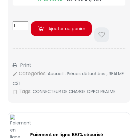
Ajouter au panier
Print
Categories:
Accueil
,
Pièces détachées
,
REALME
edit
C31
Tags:
CONNECTEUR DE CHARGE OPPO REALME
bookmark_border
Paiement en ligne 100% sécurisé