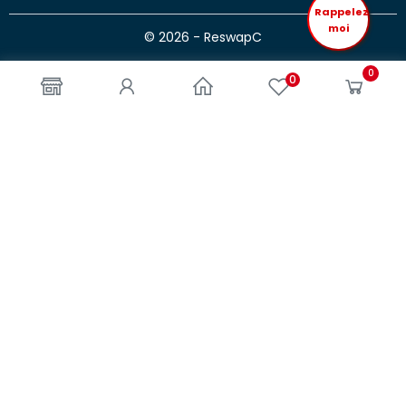
Rappelez
moi
© 2026 - ReswapC
0
0