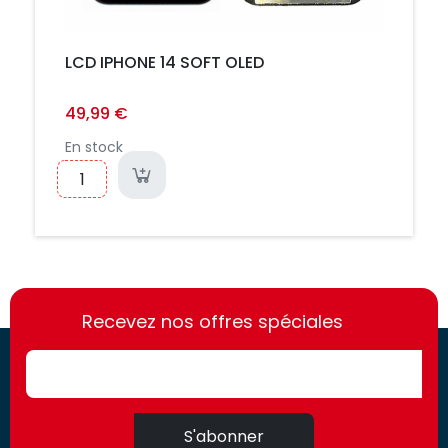
LCD IPHONE 14 SOFT OLED
49,99 €
En stock
https://france-
https://france-
access.fr
Recevez nos offres spéciales
access.fr
S'abonner