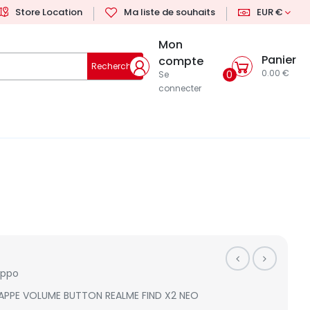
Store Location
Ma liste de souhaits
EUR €
Mon
Panier
compte
Rechercher
0.00 €
0
Se
connecter
ppo
APPE VOLUME BUTTON REALME FIND X2 NEO