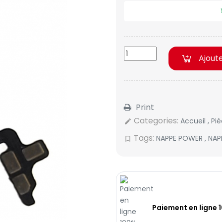
Ajout
Print
Categories:
Accueil
,
Pi
edit
Tags:
NAPPE POWER
,
NAP
bookmark_border
Paiement en ligne 