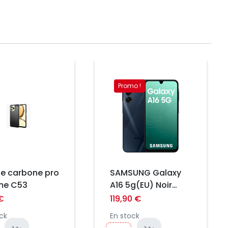
Promo !
Prix
e carbone pro
SAMSUNG Galaxy
me C53
A16 5g(EU) Noir
4/128gb
€
119,90 €
ck
En stock