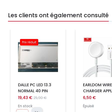
Les clients ont également consulté
Prix
Prix réduit
Prix
DALLE PC LED 13.3
EARLDOM WIRE
NORMAL 40 PIN
CHARGER APPL
WATCH BLAN
19,43 €
6,50 €
25,90 €
En stock
Épuisé