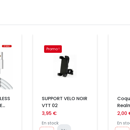
Prix
Promo !
Prix
LESS
SUPPORT VELO NOIR
Coqu
E
VTT 02
Real
C
3,95 €
2,00 
En stock
En sto