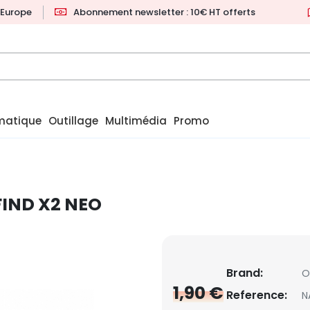
l'Europe
Abonnement newsletter : 10€ HT offerts
matique
Outillage
Multimédia
Promo
IND X2 NEO
Brand:
O
1,90 €
Reference:
N