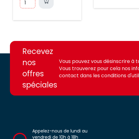
https://france-
https://france-
access.fr
access.fr
Recevez
nos
Vous pouvez vous désinscrire à 
Vous trouverez pour cela nos in
offres
contact dans les conditions d'utili
spéciales
Appelez-nous de lundi au
vendredi de 10h à 18h