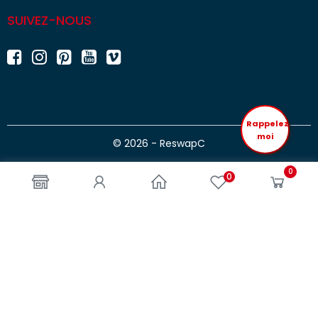
SUIVEZ-NOUS
Rappelez
moi
© 2026 - ReswapC
0
0