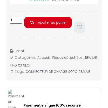
Ajouter au panier
Print
Categories:
Accueil
,
Pièces détachées
,
REALME
edit
FIND X3 NEO
Tags:
CONNECTEUR DE CHARGE OPPO REALME
bookmark_border
Paiement en ligne 100% sécurisé