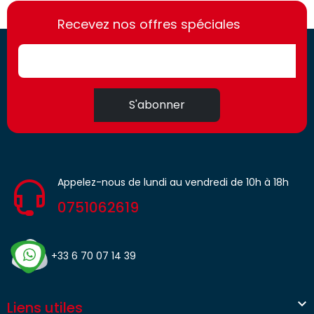
https://france-
https://france-
access.fr
Recevez nos offres spéciales
access.fr
S'abonner
Appelez-nous de lundi au vendredi de 10h à 18h
0751062619
+33 6 70 07 14 39

Liens utiles