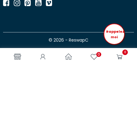
Rappelez
moi
© 2026 - ReswapC
0
0