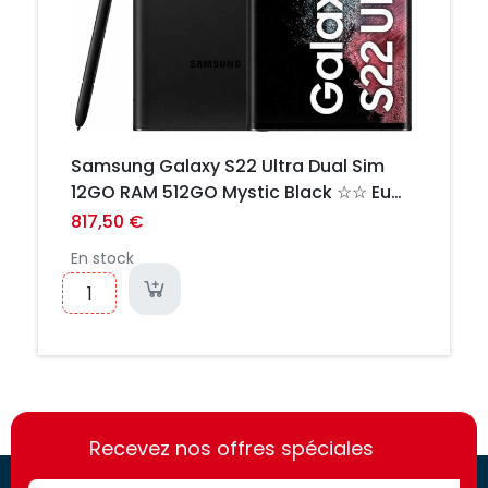
Samsung Galaxy S22 Ultra Dual Sim
12GO RAM 512GO Mystic Black ☆☆ Eu
☆☆ NEUF
817,50 €
En stock
https://france-
https://france-
access.fr
Recevez nos offres spéciales
access.fr