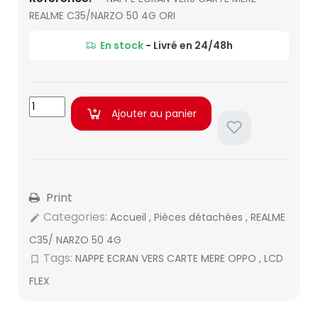
REALME C35/NARZO 50 4G ORI
En stock
- Livré en 24/48h
Ajouter au panier
Print
Categories:
Accueil
,
Pièces détachées
,
REALME
edit
C35/ NARZO 50 4G
Tags:
NAPPE ECRAN VERS CARTE MERE OPPO
,
LCD
bookmark_border
FLEX