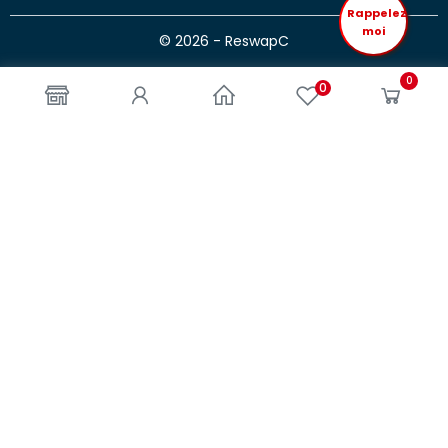
Rappelez
moi
© 2026 - ReswapC
0
0