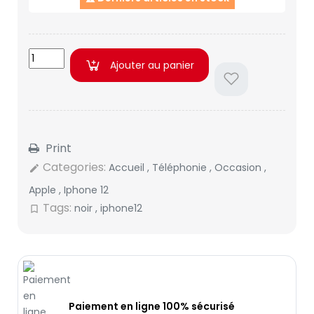
Ajouter au panier
Print
Categories:
Accueil
,
Téléphonie
,
Occasion
,
edit
Apple
,
Iphone 12
Tags:
noir
,
iphone12
bookmark_border
Paiement en ligne 100% sécurisé