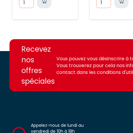
https://france-
https://france-
access.fr
access.fr
Recevez
nos
Vous pouvez vous désinscrire à 
Vous trouverez pour cela nos in
offres
contact dans les conditions d'utili
spéciales
Appelez-nous de lundi au
vendredi de 10h à 18h