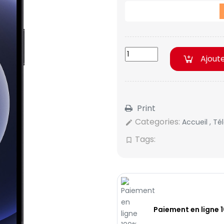
Ajout
Print
Categories:
Accueil
,
Té
edit
Tags:
bookmark_border
Paiement en ligne 