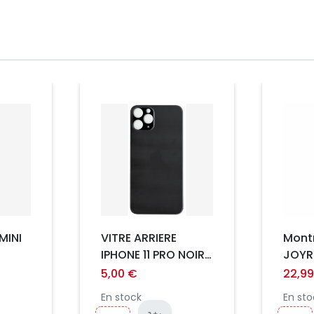
Prix
Prix
MINI
VITRE ARRIERE
Mont
IPHONE 11 PRO NOIR
JOYR
***GRAND TROU***
Fit-li
5,00 €
22,9
En stock
En sto