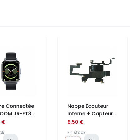
Prix
re Connectée
Nappe Ecouteur
OOM JR-FT3S
Interne + Capteur
fe Series noir
de Proximité iPhone
9 €
8,50 €
12 Mini ORI
ck
En stock