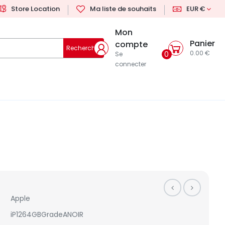
Store Location
Ma liste de souhaits
EUR €
Mon
Panier
compte
Rechercher
0.00 €
0
Se
connecter
Apple
iP1264GBGradeANOIR