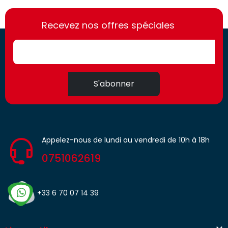
https://france-
https://france-
access.fr
Recevez nos offres spéciales
access.fr
S'abonner
Appelez-nous de lundi au vendredi de 10h à 18h
0751062619
+33 6 70 07 14 39