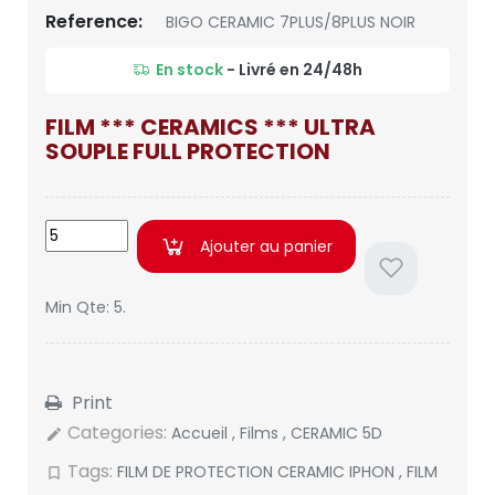
Reference:
BIGO CERAMIC 7PLUS/8PLUS NOIR
En stock
- Livré en 24/48h
FILM *** CERAMICS *** ULTRA
SOUPLE FULL PROTECTION
Ajouter au panier
Min Qte: 5.
Print
Categories:
Accueil
,
Films
,
CERAMIC 5D
edit
Tags:
FILM DE PROTECTION CERAMIC IPHON
,
FILM
bookmark_border