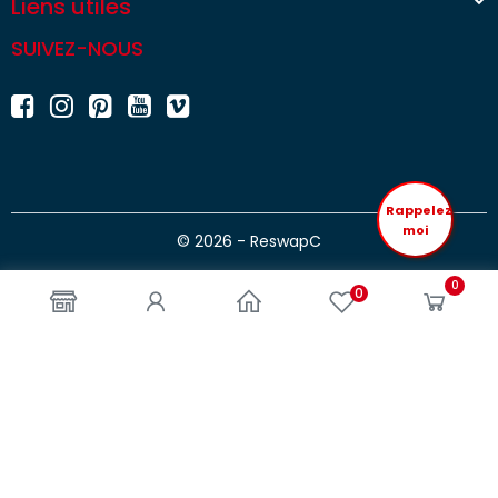

Liens utiles
SUIVEZ-NOUS
Rappelez
moi
© 2026 - ReswapC
0
0