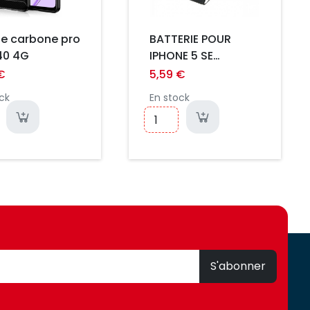
e carbone pro
BATTERIE POUR
40 4G
IPHONE 5 SE
(STANDARD)
€
5,59 €
ck
En stock
S'abonner