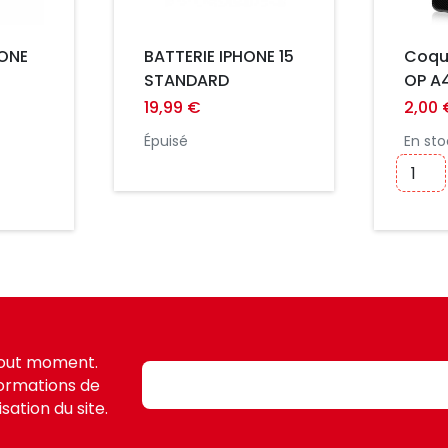
HONE
BATTERIE IPHONE 15
Coqu
STANDARD
OP A
19,99 €
2,00 
Épuisé
En sto
tout moment.
formations de
sation du site.