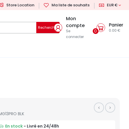
Store Location
Ma liste de souhaits
EUR €
Mon
Panier
compte
Rechercher
0.00 €
0
Se
connecter
MG13PRO BLK
En stock
- Livré en 24/48h