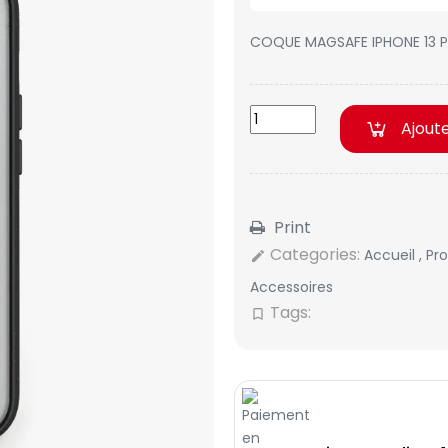
COQUE MAGSAFE IPHONE 13 
Ajout
Print
Categories:
Accueil
,
Pr
edit
Accessoires
Tags:
bookmark_border