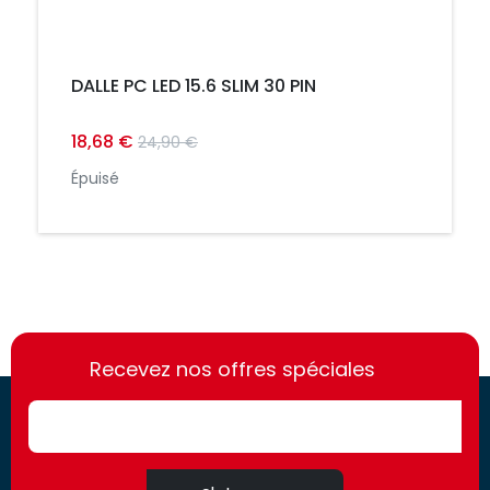
DALLE PC LED 15.6 SLIM 30 PIN
18,68 €
24,90 €
Épuisé
https://france-
https://france-
access.fr
Recevez nos offres spéciales
access.fr