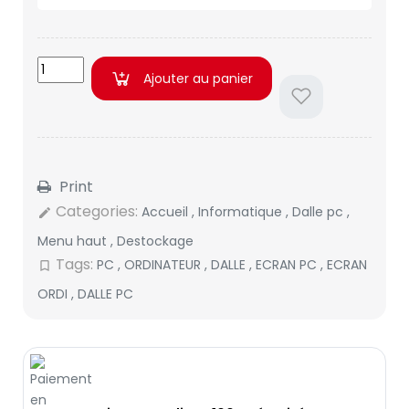
Ajouter au panier
Print
Categories:
Accueil
,
Informatique
,
Dalle pc
,
edit
Menu haut
,
Destockage
Tags:
PC
,
ORDINATEUR
,
DALLE
,
ECRAN PC
,
ECRAN
bookmark_border
ORDI
,
DALLE PC