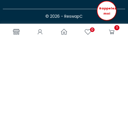
Rappelez
moi
© 2026 - ReswapC
0
0