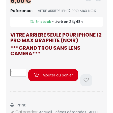
6,00 €
Reference:
VITRE ARRIERE IPH 12 PRO MAX NOIR
En stock
- Livré en 24/48h
VITRE ARRIERE SEULE POUR IPHONE 12
PRO MAX GRAPHITE (NOIR)
***GRAND TROU SANS LENS
CAMERA***
Ajouter au panier
Print
Categories:
Accueil
,
Pièces détachées
,
APPLE
,
edit