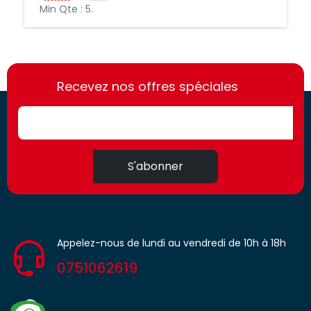
Min Qte : 5.
https://france-
https://france-
access.fr
Recevez nos offres spéciales
access.fr
S'abonner
Appelez-nous de lundi au vendredi de 10h à 18h
0751062619