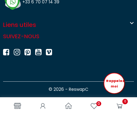
+33 6 70 07 14 39

Liens utiles
SUIVEZ-NOUS
Rappelez
moi
© 2026 - ReswapC
0
0