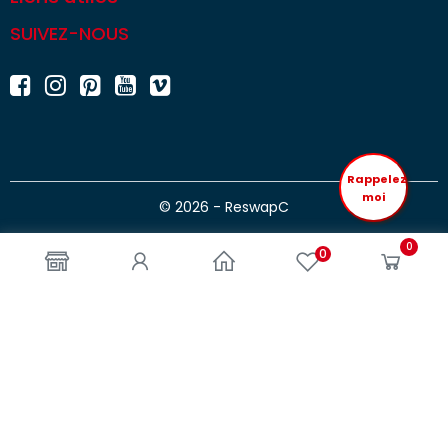
SUIVEZ-NOUS
Rappelez
moi
© 2026 - ReswapC
0
0