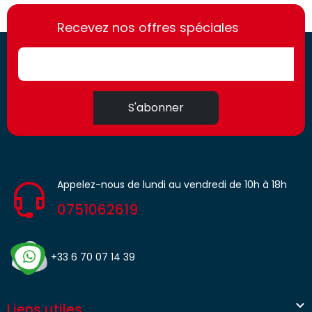
https://france-
https://france-
access.fr
Recevez nos offres spéciales
access.fr
S'abonner
Appelez-nous de lundi au vendredi de 10h à 18h
0751062619
+33 6 70 07 14 39

Liens utiles