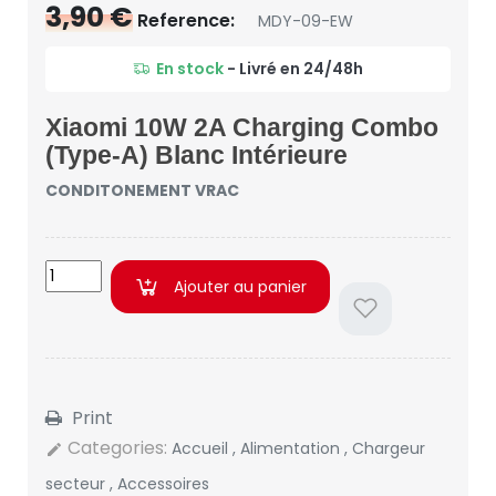
3,90 €
Reference:
MDY-09-EW
En stock
- Livré en 24/48h
Xiaomi 10W 2A Charging Combo
(Type-A) Blanc Intérieure
CONDITONEMENT VRAC
Ajouter au panier
Print
Categories:
Accueil
,
Alimentation
,
Chargeur
edit
secteur
,
Accessoires